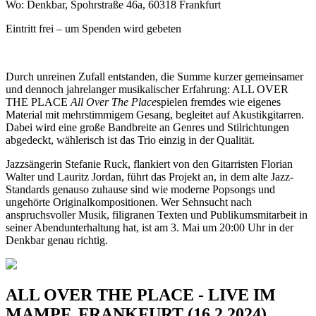
Wo: Denkbar, Spohrstraße 46a, 60318 Frankfurt
Eintritt frei – um Spenden wird gebeten
Durch unreinen Zufall entstanden, die Summe kurzer gemeinsamer
und dennoch jahrelanger musikalischer Erfahrung: ALL OVER
THE PLACE
All Over The Place
spielen fremdes wie eigenes
Material mit mehrstimmigem Gesang, begleitet auf Akustikgitarren.
Dabei wird eine große Bandbreite an Genres und Stilrichtungen
abgedeckt, wählerisch ist das Trio einzig in der Qualität.
Jazzsängerin Stefanie Ruck, flankiert von den Gitarristen Florian
Walter und Lauritz Jordan, führt das Projekt an, in dem alte Jazz-
Standards genauso zuhause sind wie moderne Popsongs und
ungehörte Originalkompositionen. Wer Sehnsucht nach
anspruchsvoller Musik, filigranen Texten und Publikumsmitarbeit in
seiner Abendunterhaltung hat, ist am 3. Mai um 20:00 Uhr in der
Denkbar genau richtig.
ALL OVER THE PLACE - LIVE IM
MAMPF, FRANKFURT (16.2.2024)