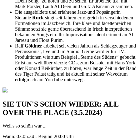
„Dein Song“ zu hören und zu sehen. Er arbeitete u.a. mit
Mark Forster, Laith Al-Deen und Götz Alsmann zusammen.
Die ausgebildete und erfahrene Jazz-und Popsängerin
Stefanie
Ruck
singt seit Jahren erfolgreich in verschiedenen
Formationen im Jazzbereich. Ihre klare und facettenreichen
Stimme setzt sie gerne überraschend in frisch interpretierten
bekannten Songs ein. Ihr Improvisationstalent erinnert an Al
Jarreau und Flora Purim.
Ralf
Göldner
arbeitet seit vielen Jahren als Schlagzeuger und
Percussionist, live und im Studio. Gerne wird er für TV-
Produktionen wie zum Beispiel „Sterne des Südens“ gebucht.
Er ist auf weit über vierzig CDs, zum Beispiel mit Hans York
oder Konrad Beikircher, zu hören, war lange Zeit in der Band
des Tiger Palast tätig und ist aktuell mit seiner Wavedrum
erfolgreich auf YouTube unterwegs.
SIE TUN'S SCHON WIEDER: ALL
OVER THE PLACE (3.5.2024)
Weil's so schön war ...
Wann: 03.05.24 - Beginn 20:00 Uhr