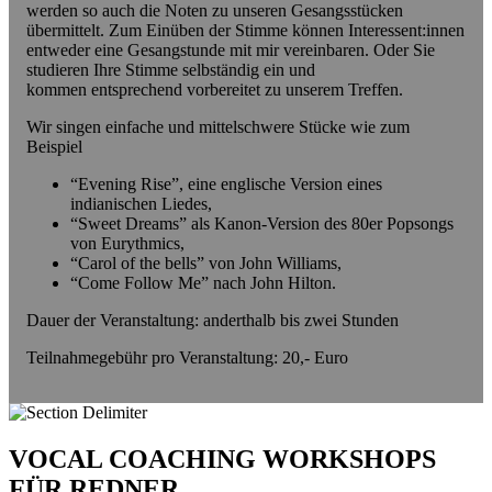
werden so auch die Noten zu unseren Gesangsstücken
übermittelt. Zum Einüben der Stimme können Interessent:innen
entweder eine Gesangstunde mit mir vereinbaren. Oder Sie
studieren Ihre Stimme selbständig ein und
kommen entsprechend vorbereitet zu unserem Treffen.
Wir singen einfache und mittelschwere Stücke wie zum
Beispiel
“Evening Rise”, eine englische Version eines
indianischen Liedes,
“Sweet Dreams” als Kanon-Version des 80er Popsongs
von Eurythmics,
“Carol of the bells” von John Williams,
“Come Follow Me” nach John Hilton.
Dauer der Veranstaltung: anderthalb bis zwei Stunden
Teilnahmegebühr pro Veranstaltung: 20,- Euro
VOCAL COACHING WORKSHOPS
FÜR REDNER