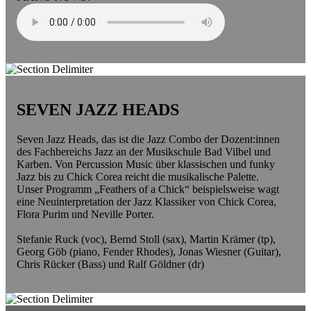
SEVEN JAZZ HEADS
Seven Jazz Heads, das ist die Jazz Combo der Dozent:innen
des Fachbereichs Jazz an der Musikschule Bad Vilbel und
Karben. Von Percussion Music über klassischen und funky
Jazz bis zu Chick Corea reicht die musikalische Palette.
Unser Programm „Feathers of a Chick“ beispielsweise wagt
eine Neuinterpretation der Jazz Klassiker von Chick Corea,
Flora Purim und Neville Porter.
Stefanie Ruck (voc), Bernd Stoll (sax), Martin Krämer (tp),
Georg Göb (piano, Fender Rhodes), Jonas Wiesner (Guitar),
Chris Rücker (Bass) und Ralf Göldner (dr)