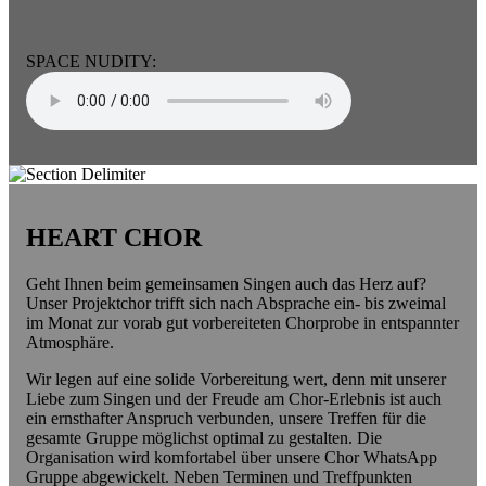
SPACE NUDITY:
HEART CHOR
Geht Ihnen beim gemeinsamen Singen auch das Herz auf?
Unser Projektchor trifft sich nach Absprache ein- bis zweimal
im Monat zur vorab gut vorbereiteten Chorprobe in entspannter
Atmosphäre.
Wir legen auf eine solide Vorbereitung wert, denn mit unserer
Liebe zum Singen und der Freude am Chor-Erlebnis ist auch
ein ernsthafter Anspruch verbunden, unsere Treffen für die
gesamte Gruppe möglichst optimal zu gestalten. Die
Organisation wird komfortabel über unsere Chor WhatsApp
Gruppe abgewickelt. Neben Terminen und Treffpunkten