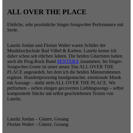
ALL OVER THE PLACE
Ehrliche, sehr persönliche Singer-Songwriter Performance mit
Seele.
Lauritz Jordan und Florian Walter waren Schüler der
Musikhochschule Bad Vilbel & Karben. Lauritz kenne ich
daher schon seit etlichen Jahren. Die beiden Gitarristen haben
auch die Prog-Rock Band
SENTERA
zusammen. Im Singer-
Songwriter-Genre ist unser neues Trio ALL OVER THE
PLACE angesiedelt, bei dem ich die beiden Männerstimmen
ergänze. Hundertprozentig handgemachte, emotionale Musik
mit Aussage – dafür steht ALL OVER THE PLACE. Wir
performen – neben einigen gecoverten Lieblingssongs – selbst
komponierte Stücke mit selbst geschriebenen Texten von
Lauritz.
Lauritz Jordan – Gitarre, Gesang
Florian Walter – Gitarre, Gesang